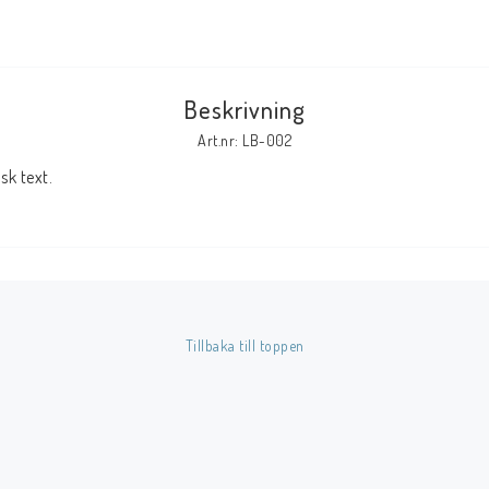
Tillbehör Serier
Tidskrifter
Beskrivning
Archie
Art.nr: LB-002
CrossGen
k text.
DC
DISNEY
Eclipse
Gold Key
Image
Tillbaka till toppen
Marvel
Viz
Övriga Förlag