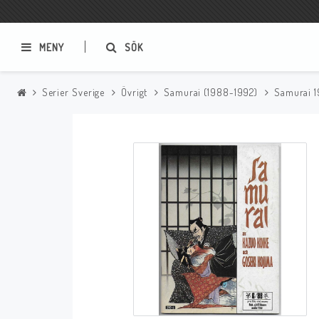
MENY
SÖK
Serier Sverige
Övrigt
Samurai (1988-1992)
Samurai 1
Samlar- och Spelkort
Serier
Magic The Gathering
Sverige
USA Baknummer
USA Ny Import
Tillbehör
Musik
Mynt och Sedlar
CD
Mynt Sverige
Mynt Övriga Världen