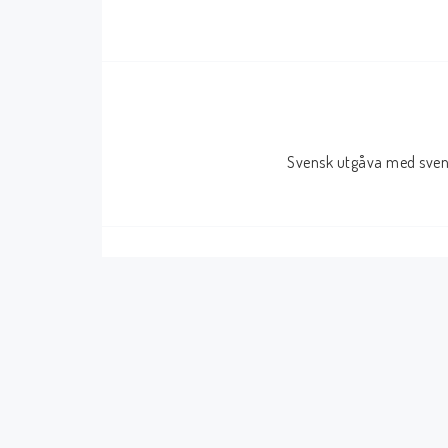
Serier Sverige
Serier USA
Album
GN/TP/HC
Buster
Charlton
Svensk utgåva med svens
Disney
Dark Horse
Fantomen
Dell
Klassiker
Dynamite
Knasen
Fantagraphics
Seriemagasinet
IDW
Superhjältar
MANGA
Tillbehör Serier
Tokyopop
Vuxenserier
Wildstorm
Western
Tillbehör Serier