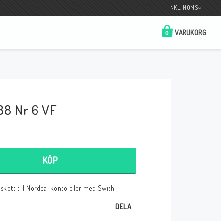
INKL. MOMS
VARUKORG
0
Butik på Tradera.com
Kontaktformulär
88 Nr 6 VF
__________________________________________________________________
Betala enkelt i förskott till konto i Nordea
eller med Swish.
KÖP
örskott till Nordea-konto eller med Swish
r
DELA
 Spelkort