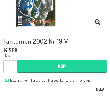
Musik
Mynt och Sedlar
Samlar- och Spelkort
Fantomen 2002 Nr 19 VF-
14 SEK
Samlartillbehör
I lager: 1
KÖP
Serier Sverige
Betala enkelt i förskott till Nordea-konto eller med Swish
Serier USA
DELA
Tidskrifter