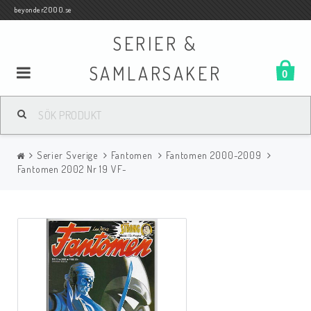
beyonder2000.se
SERIER &
SAMLARSAKER
0
Samlar- och Spelkort
Serier Sverige
Fantomen
Fantomen 2000-2009
Serier
Fantomen 2002 Nr 19 VF-
Böcker
Film