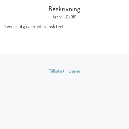
Beskrivning
Butik på Tradera.com
Art.nr: LB-019
Svensk utgåva med svensk text.
Kontaktformulär
Inkl. Moms
____________________________________________________________________________
Betala enkelt i förskott till konto i Nordea eller med Swish.
Tillbaka till toppen