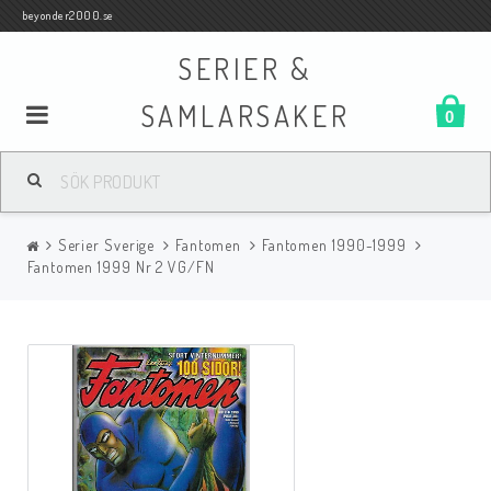
beyonder2000.se
SERIER &
SAMLARSAKER
0
Samlar- och Spelkort
Serier Sverige
Fantomen
Fantomen 1990-1999
Serier
Fantomen 1999 Nr 2 VG/FN
Böcker
Film