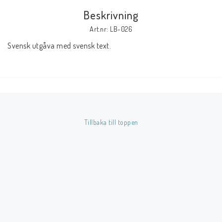
Beskrivning
Butik på Tradera.com
Art.nr: LB-026
Svensk utgåva med svensk text.
Kontaktformulär
Inkl. Moms
____________________________________________________________________________
Betala enkelt i förskott till konto i Nordea eller med Swish.
Tillbaka till toppen