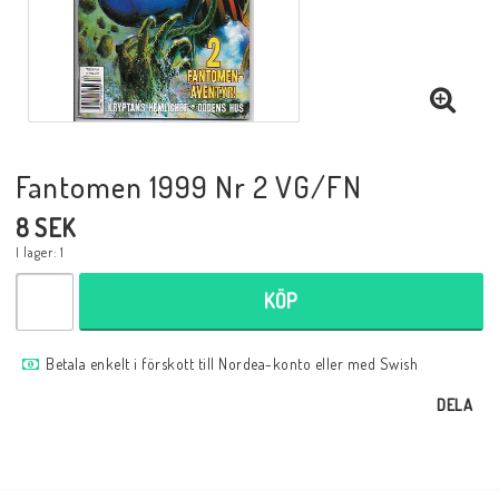
Musik
Mynt och Sedlar
Samlar- och Spelkort
Fantomen 1999 Nr 2 VG/FN
8 SEK
Samlartillbehör
I lager: 1
KÖP
Serier Sverige
Betala enkelt i förskott till Nordea-konto eller med Swish
Serier USA
DELA
Tidskrifter