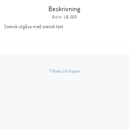
Beskrivning
Butik på Tradera.com
Art.nr: LB-026
Svensk utgåva med svensk text.
Kontaktformulär
Inkl. Moms
____________________________________________________________________________
Betala enkelt i förskott till konto i Nordea eller med Swish.
Tillbaka till toppen