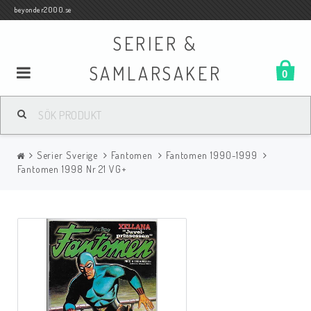
beyonder2000.se
SERIER &
SAMLARSAKER
0
Samlar- och Spelkort
Serier Sverige
Fantomen
Fantomen 1990-1999
Serier
Fantomen 1998 Nr 21 VG+
Böcker
Film