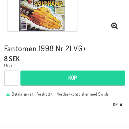
Musik
Mynt och Sedlar
Samlar- och Spelkort
Fantomen 1998 Nr 21 VG+
8 SEK
Samlartillbehör
I lager: 1
KÖP
Serier Sverige
Betala enkelt i förskott till Nordea-konto eller med Swish
Serier USA
DELA
Tidskrifter