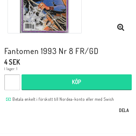
Musik
Mynt och Sedlar
Samlar- och Spelkort
Fantomen 1993 Nr 8 FR/GD
4 SEK
Samlartillbehör
I lager: 1
KÖP
Serier Sverige
Betala enkelt i förskott till Nordea-konto eller med Swish
Serier USA
DELA
Tidskrifter