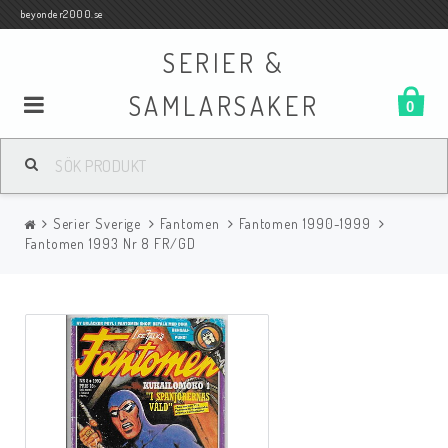
beyonder2000.se
SERIER &
SAMLARSAKER
0
Samlar- och Spelkort
Serier Sverige
Fantomen
Fantomen 1990-1999
Serier
Fantomen 1993 Nr 8 FR/GD
Böcker
Film