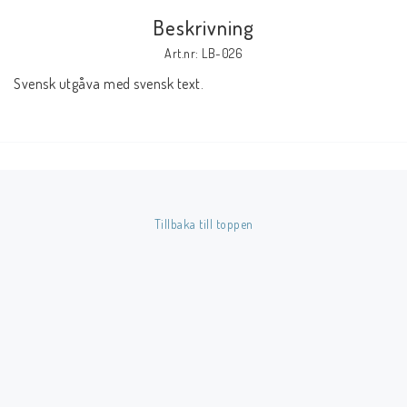
Beskrivning
Butik på Tradera.com
Art.nr: LB-026
Svensk utgåva med svensk text.
Kontaktformulär
Inkl. Moms
____________________________________________________________________________
Betala enkelt i förskott till konto i Nordea eller med Swish.
Tillbaka till toppen