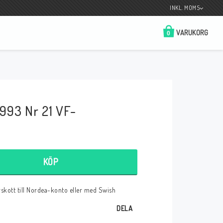
INKL. MOMS
VARUKORG
0
Butik på Tradera.com
Kontaktformulär
993 Nr 21 VF-
__________________________________________________________________
Betala enkelt i förskott till konto i Nordea
eller med Swish.
KÖP
örskott till Nordea-konto eller med Swish
r
DELA
 Spelkort