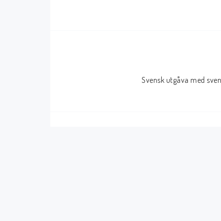
Serier Sverige
Serier USA
Album
GN/TP/HC
Buster
Charlton
Svensk utgåva med svens
Disney
Dark Horse
Fantomen
Dell
Klassiker
Dynamite
Knasen
Fantagraphics
Seriemagasinet
IDW
Superhjältar
MANGA
Tillbehör Serier
Tokyopop
Vuxenserier
Wildstorm
Western
Tillbehör Serier