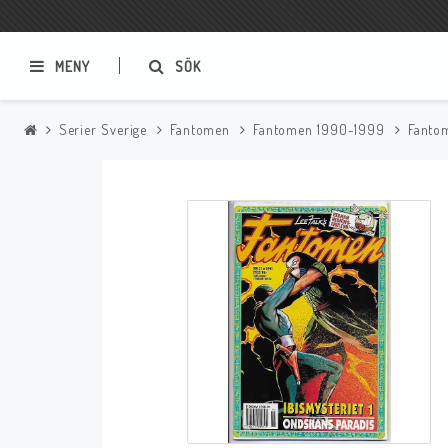
MENY
SÖK
Serier Sverige
Fantomen
Fantomen 1990-1999
Fantom
Samlar- och Spelkort
Serier
Magic The Gathering
Sverige
USA Baknummer
USA Ny Import
Tillbehör
Musik
Mynt och Sedlar
CD
Mynt Sverige
Mynt Övriga Världen