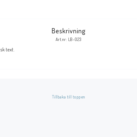
Tillbehör Serier
Tidskrifter
Beskrivning
Archie
Art.nr: LB-023
CrossGen
k text.
DC
DISNEY
Eclipse
Gold Key
Image
Tillbaka till toppen
Marvel
Viz
Övriga Förlag