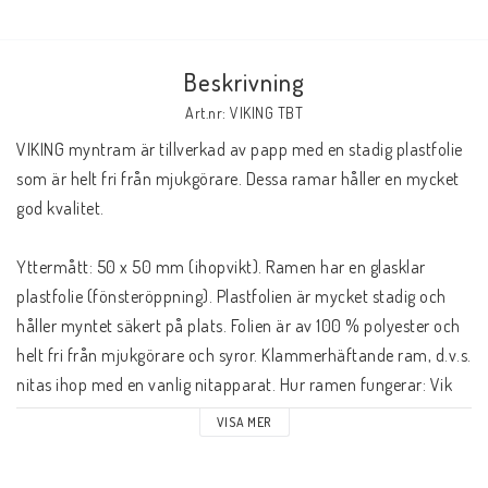
Butik på Tradera.com
Beskrivning
Kontaktformulär
Art.nr: VIKING TBT
VIKING myntram är tillverkad av papp med en stadig plastfolie
Inkl. Moms
som är helt fri från mjukgörare. Dessa ramar håller en mycket
god kvalitet.
____________________________________________________________________________
Betala enkelt i förskott till konto i Nordea eller med Swish.
Yttermått: 50 x 50 mm (ihopvikt). Ramen har en glasklar
plastfolie (fönsteröppning). Plastfolien är mycket stadig och
håller myntet säkert på plats. Folien är av 100 % polyester och
helt fri från mjukgörare och syror. Klammerhäftande ram, d.v.s.
nitas ihop med en vanlig nitapparat. Hur ramen fungerar: Vik
ramen kring myntet och nita ihop kanterna.
VISA MER
De vanligaste svenska myntens storlekar/diametrar: 1 öre: 16