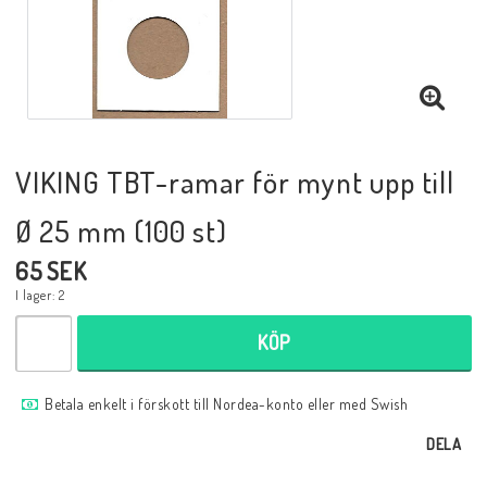
Musik
Mynt och Sedlar
Samlar- och Spelkort
VIKING TBT-ramar för mynt upp till
Ø 25 mm (100 st)
Samlartillbehör
65 SEK
I lager: 2
Serier Sverige
KÖP
Serier USA
Betala enkelt i förskott till Nordea-konto eller med Swish
DELA
Tidskrifter