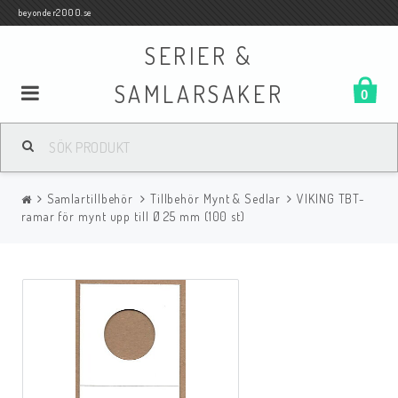
beyonder2000.se
SERIER &
SAMLARSAKER
0
Samlar- och Spelkort
Samlartillbehör
Tillbehör Mynt & Sedlar
VIKING TBT-
Serier
ramar för mynt upp till Ø 25 mm (100 st)
Böcker
Film